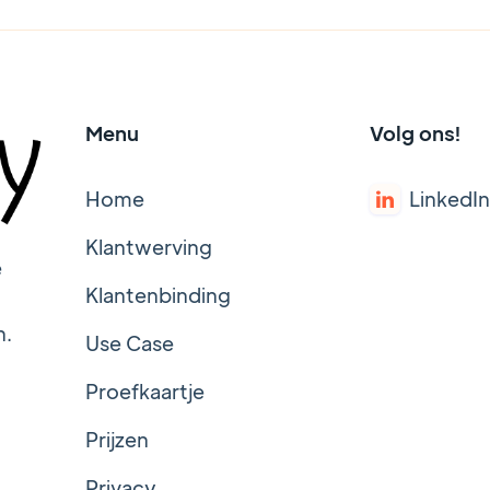
Menu
Volg ons!
Home
LinkedIn

Klantwerving
e
Klantenbinding
n.
Use Case
Proefkaartje
Prijzen
Privacy